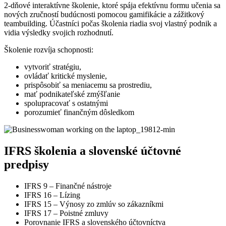
2-dňové interaktívne školenie, ktoré spája efektívnu formu učenia sa
nových zručností budúcnosti pomocou gamifikácie a zážitkový
teambuilding. Účastníci počas školenia riadia svoj vlastný podnik a
vidia výsledky svojich rozhodnutí.
Školenie rozvíja schopnosti:
vytvoriť stratégiu,
ovládať kritické myslenie,
prispôsobiť sa meniacemu sa prostrediu,
mať podnikateľské zmýšľanie
spolupracovať s ostatnými
porozumieť finančným dôsledkom
IFRS školenia a slovenské účtovné
predpisy
IFRS 9 – Finančné nástroje
IFRS 16 – Lízing
IFRS 15 – Výnosy zo zmlúv so zákazníkmi
IFRS 17 – Poistné zmluvy
Porovnanie IFRS a slovenského účtovníctva