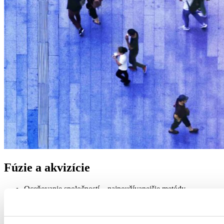
Fúzie a akvizície
Oceňovanie spoločností – najpoužívanejšie metódy
Proces akvizície v praxi z pohľadu kupujúceho aj
predávajúceho
Finančné Due diligence – popis procesu ako sa na naň