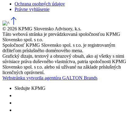
Ochrana osobných údajov
Právne vyhlásenie
© 2026 KPMG Slovensko Advisory, k.s.
Táto webová stránka je prevádzkovaná spoločnosťou KPMG
Slovensko spol. s r.o.
Spoločnosť KPMG Slovensko spol. s r.o. je registrovaným
držiteľom príslušného doménového mena.
Grafický dizajn, textový a obrazový obsah, ako aj všetky s nimi
súvisiace práva duševného vlastníctva, patria spoločnosti KPMG
Slovensko spol. s r.o. alebo sú užívané na základe príslušných
licenčných oprávnení.
Webstránku vytvorila agentúra GALTON Brands
Sledujte KPMG