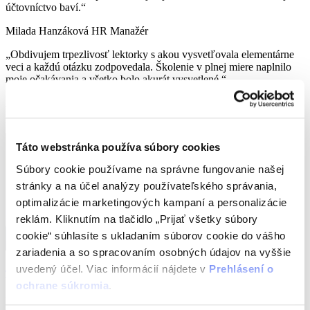
účtovníctvo baví.“
Milada Hanzáková
HR Manažér
„Obdivujem trpezlivosť lektorky s akou vysvetľovala elementárne
veci a každú otázku zodpovedala. Školenie v plnej miere naplnilo
moje očakávania a všetko bolo akurát vysvetlené.“
Andrijana Adámek
Manažer Consulting Tímu
Lecturers
Táto webstránka používa súbory cookies
Súbory cookie používame na správne fungovanie našej
stránky a na účel analýzy používateľského správania,
optimalizácie marketingových kampaní a personalizácie
reklám. Kliknutím na tlačidlo „Prijať všetky súbory
cookie“ súhlasíte s ukladaním súborov cookie do vášho
zariadenia a so spracovaním osobných údajov na vyššie
uvedený účel. Viac informácií nájdete v
Prehlásení o
Tatiana Hargašová
ochrane súkromia
.
Director