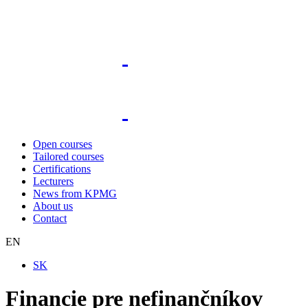
Open courses
Tailored courses
Certifications
Lecturers
News from KPMG
About us
Contact
EN
SK
Financie pre nefinančníkov