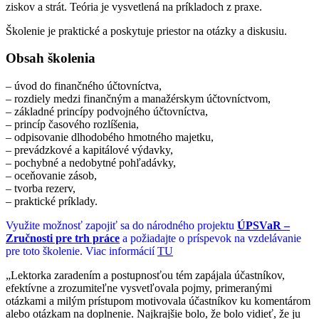
ziskov a strát. Teória je vysvetlená na príkladoch z praxe.
Školenie je praktické a poskytuje priestor na otázky a diskusiu.
Obsah školenia
– úvod do finančného účtovníctva,
– rozdiely medzi finančným a manažérskym účtovníctvom,
– základné princípy podvojného účtovníctva,
– princíp časového rozlíšenia,
– odpisovanie dlhodobého hmotného majetku,
– prevádzkové a kapitálové výdavky,
– pochybné a nedobytné pohľadávky,
– oceňovanie zásob,
– tvorba rezerv,
– praktické príklady.
Využite možnosť zapojiť sa do národného projektu
ÚPSVaR –
Zručnosti pre trh práce
a požiadajte o príspevok na vzdelávanie
pre toto školenie. Viac informácií
TU
„Lektorka zaradením a postupnosťou tém zapájala účastníkov,
efektívne a zrozumiteľne vysvetľovala pojmy, primeranými
otázkami a milým prístupom motivovala účastníkov ku komentárom
alebo otázkam na doplnenie. Najkrajšie bolo, že bolo vidieť, že ju