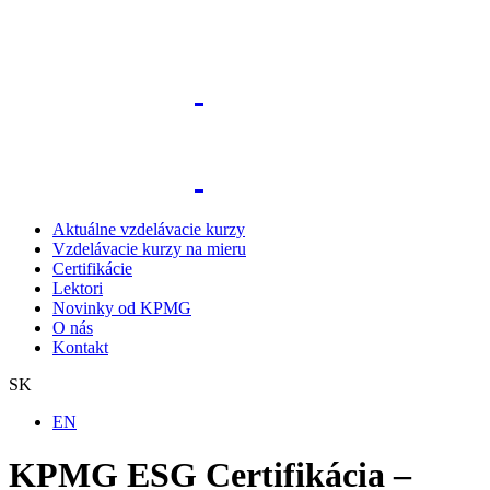
Aktuálne vzdelávacie kurzy
Vzdelávacie kurzy na mieru
Certifikácie
Lektori
Novinky od KPMG
O nás
Kontakt
SK
EN
KPMG ESG Certifikácia –