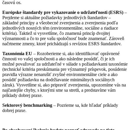
časovú os.
Európske štandardy pre vykazovanie o udržateľnosti (ESRS)
–
Prejdeme si aktuálne požiadavky jednotlivých štandardov –
základné princípy a všeobecné zverejnenia a zverejnenia podľa
jednotlivých nosných tém (environmentálne, sociálne a riadiace
kritéria). Taktiež si vysvetlíme, čo znamená princíp dvojitej
významnosti a čo to pre vašu spoločnosť bude znamenať. Zároveň
načrtneme zmeny, ktoré prichádzajú s revíziou ESRS štandardov.
Taxonómia EU
– Rozoberieme si, ako identifikovať oprávnené
činnosti vo vašej spoločnosti a ako následne posúdiť, či je ich
možné považovať za udržateľné v súlade s požiadavkami taxonómie
(technické kritéria preskúmania pre významný príspevok, posúdenie
pravidla výrazne nenarušiť zvyšné environmentálne ciele a ako
posúdiť požiadavku na dodržiavanie minimálnych sociálnych
záruk). Vysvetlíme si, ako pripraviť zverejnenia, upozorníme vás na
najčastejšie chyby, s ktorými sme sa stretli, a predstavíme vám
príklady dobrej praxe.
Sektorový benchmarking
– Pozrieme sa, kde hľadať príklady
dobrej praxe.