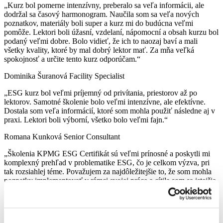
„Kurz bol pomerne intenzívny, preberalo sa veľa informácii, ale
dodržal sa časový harmonogram. Naučila som sa veľa nových
poznatkov, materiály boli super a kurz mi do budúcna veľmi
pomôže. Lektori boli úžasní, vzdelaní, nápomocní a obsah kurzu bol
podaný veľmi dobre. Bolo vidieť, že ich to naozaj baví a mali
všetky kvality, ktoré by mal dobrý lektor mať. Za mňa veľká
spokojnosť a určite tento kurz odporúčam.“
Dominika Šuranová
Facility Specialist
„ESG kurz bol veľmi príjemný od privítania, priestorov až po
lektorov. Samotné školenie bolo veľmi intenzívne, ale efektívne.
Dostala som veľa informácií, ktoré som mohla použiť následne aj v
praxi. Lektori boli výborní, všetko bolo veľmi fajn.“
Romana Kunková
Senior Consultant
„Školenia KPMG ESG Certifikát sú veľmi prínosné a poskytli mi
komplexný prehľad v problematike ESG, čo je celkom výzva, pri
tak rozsiahlej téme. Považujem za najdôležitejšie to, že som mohla
poznatky implementovať v rámci svojej práce a cítila som sa istejšia.
Lektori boli perfektní, celkovo prevedenie a organizáciu školenia
hodnotím na veľmi vysokej úrovni.“
„Bola som so všetkým veľmi spokojná. Školenie bolo pre mňa