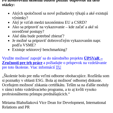
Po absolvovaní školenia budete poznať odpovede na tieto
otázky:
Akých spoločností sa nové požiadavky týkajú a aké existujú
výnimky?
Aký je vzťah medzi taxonómiou EU a CSRD?
Ako sa pripraviť na vykazovanie – kde začať a aké sú
osvedčené postupy?
Aké dáta bude potrebné zbierať?
Je možné sa pripraviť dobrovoľným vykazovaním napr.
podľa VSME?
Existuje sektorový benchmarking?
Využite možnosť zapojiť sa do národného projektu
ÚPSVaR –
Zručnosti pre trh práce
a požiadajte o príspevok na vzdelávanie
pre toto školenie. Viac informácií
TU
„Školenie bolo pre mňa veľmi odborne obohacujúce. Rozšírila som
si poznatky v oblasti ESG. Bola aj možnosť odbornej diskusie.
Oceňujem možnosť získania certifikátu. Teším sa na ďalšie moduly
v rámci tohto vzdelávacieho programu, a to aj kvôli vysoko
profesionálnemu prístupu prednášajúcich.“
Miriama Blahušiaková
Vice Dean for Development, International
Relations and PR