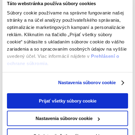
veľmi prínosné. Napriek tomu, že som v rámci tejto témy nemala
Táto webstránka používa súbory cookies
predchádzajúce školenia, bola problematika podaná veľmi
zrozumiteľne, zvládla som sa v nej orientovať a bola podaná veľmi
Súbory cookie používame na správne fungovanie našej
zaujímavým spôsobom Vašimi lektormi, ktorí navyše vytvorili veľmi
stránky a na účel analýzy používateľského správania,
príjemnú pracovnú atmosféru s ľudským prístupom. Ďakujem za
optimalizácie marketingových kampaní a personalizácie
možnosť zúčastniť sa tohto školenia.“
reklám. Kliknutím na tlačidlo „Prijať všetky súbory
Renáta Hornická
Assistant Professor
cookie“ súhlasíte s ukladaním súborov cookie do vášho
Lektori
zariadenia a so spracovaním osobných údajov na vyššie
uvedený účel. Viac informácií nájdete v
Prehlásení o
ochrane súkromia
.
Nastavenia súborov cookie
Prijať všetky súbory cookie
Peter Škyrta
Nastavenia súborov cookie
Sustainability Manager, ESG
ESG Risk Management and ESG Advisory